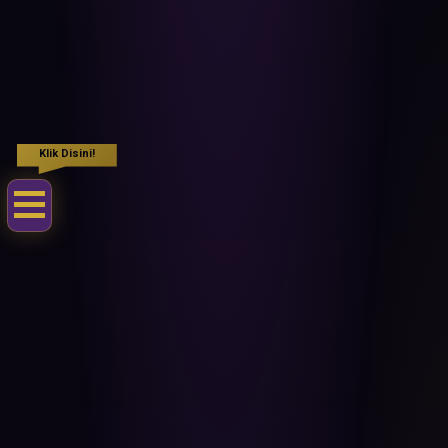
Klik Disini!