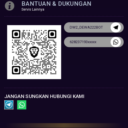
BANTUAN & DUKUNGAN
Servis Lainnya
DW2_DEWA222BOT
628237193xxxxx
JANGAN SUNGKAN HUBUNGI KAMI