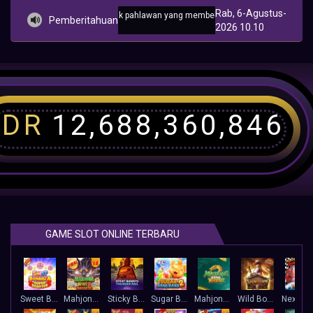
Rab, 6-Agustus-
T ONLINE datang bak pahlawan yang membela kemenangan di akhir cerita. DEWA22
Pemberitahuan
2026 10.10
IDR
12,688,360,846
GAME SLOT ONLINE TERBARU
Sweet Bonanza Super Scatter
Mahjong Wins 3 – Black Scatter
Sticky Bandits Thunder Rail
Sugar Bang Bang 2
Mahjong Ways 2
Wild Bounty Showdown