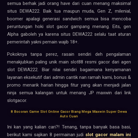
semua berhak jadi orang have dari cuan menang maksimal
situs DEWA222. Baik tua maupun muda, Gen Z, milenial,
boomer apalagi generasi sandwich semua bisa mencoba
peruntungan hoki slot gacor gampang menang. Eits, gen
Alpha gaboleh ya karena situs DEWA222 selalu taat aturan
pemerintah yakni pemain wajib 18+.
Pokoknya tanpa perez, rasain sendiri deh pengalaman
menakjubkan paling unik main slot88 resmi gacor dari agen
slot DEWA222. Biar nilai sendiri bagaimana kenyamanan
layanan eksekutif dari admin cantik nan ramah kami, bonus &
promo menarik harian hingga fitur yang akan menjadi jalan
ninja semua kalangan untuk menang JP maxwin dari link
slotgacor.
8 Bocoran Game Slot Online Gacor Biang Mega Maxwin Super Dewa
Auto Cuan
Ini kan yang kalian cari?! Tenang, tanpa banyak basa basi,
berikut kami sajikan 8 permainan judi
slot gacor malam ini