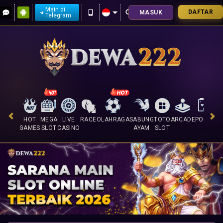
Main di
DAFTAR
MASUK
Telegram
HOT
MEGA
LIVE
RACE
OLAHRAGA
SABUNG
TOTO
ARCADE
POKER
GAMES
SLOT
CASINO
AYAM
SLOT
SP