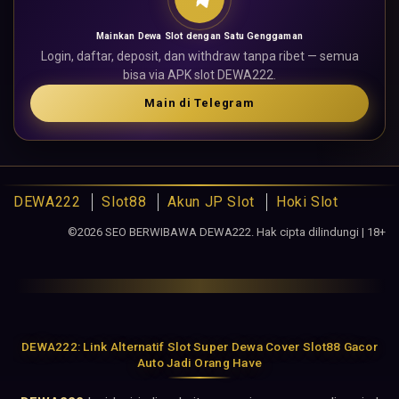
Mainkan Dewa Slot dengan Satu Genggaman
Login, daftar, deposit, dan withdraw tanpa ribet — semua
bisa via APK slot DEWA222.
Main di Telegram
DEWA222
Slot88
Akun JP Slot
Hoki Slot
©2026 SEO BERWIBAWA DEWA222. Hak cipta dilindungi | 18+
DEWA222: Link Alternatif Slot Super Dewa Cover Slot88 Gacor
Auto Jadi Orang Have