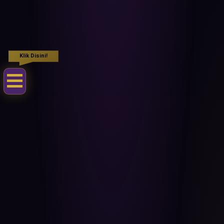
Klik Disini!