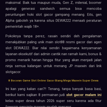
maksimal. Baik tua maupun muda, Gen Z, milenial, boomer
apalagi generasi sandwich semua bisa mencoba
peruntungan hoki slot gacor gampang menang. Eits, gen
Alpha gaboleh ya karena situs DEWA222 menaati peraturan
pemerintah wajib 18+.
Pokoknya tanpa perez, rasain sendiri deh pengalaman
menakjubkan paling unik main slot88 resmi gacor dari agen
slot DEWA222. Biar nilai sendiri bagaimana kenyamanan
layanan eksekutif dari admin cantik nan ramah kami, bonus &
promo menarik harian hingga fitur yang akan menjadi jalan
ninja semua kalangan untuk menang JP maxwin dari link
slotgacor.
8 Bocoran Game Slot Online Gacor Biang Mega Maxwin Super Dewa
Ini kan yang kalian cari?! Tenang, tanpa banyak basa basi,
berikut kami sajikan 8 permainan judi
slot gacor malam ini
kelas super dewa tahun 2026 super seru karena ada fitur
freespin pencipta maxwin mudah menang: