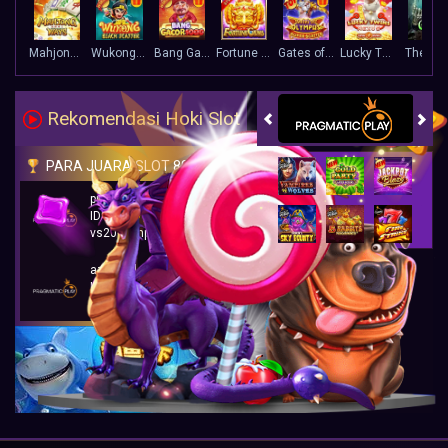
Mahjong Ways
Wukong - Black Scatter
Bang Gacor 1000
Fortune Gems
Gates of Olympus Super Scatter
Lucky Twins Nexus
The Cry
Rekomendasi Hoki Slot
PARA JUARA SLOT 88
put****9
IDR
1,577,760.00
vs20olympx
aziz****l
IDR
859,520.00
vs20olympx
iis****l
IDR
789,640.00
vs20olympx
sup****e
IDR
641,410.00
vs20olympgold