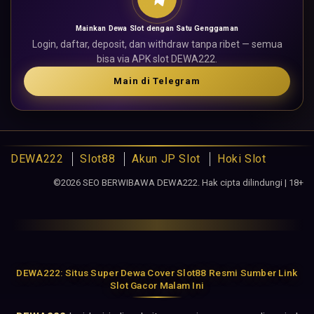
Mainkan Dewa Slot dengan Satu Genggaman
Login, daftar, deposit, dan withdraw tanpa ribet — semua
bisa via APK slot DEWA222.
Main di Telegram
DEWA222
Slot88
Akun JP Slot
Hoki Slot
©2026 SEO BERWIBAWA DEWA222. Hak cipta dilindungi | 18+
DEWA222: Situs Super Dewa Cover Slot88 Resmi Sumber Link
Slot Gacor Malam Ini