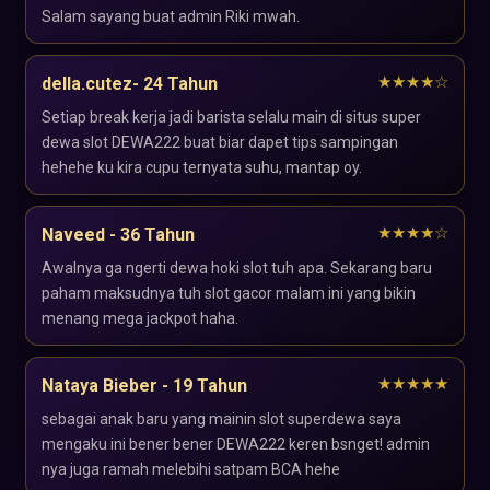
Salam sayang buat admin Riki mwah.
★★★★☆
della.cutez- 24 Tahun
Setiap break kerja jadi barista selalu main di situs super
dewa slot DEWA222 buat biar dapet tips sampingan
hehehe ku kira cupu ternyata suhu, mantap oy.
★★★★☆
Naveed - 36 Tahun
Awalnya ga ngerti dewa hoki slot tuh apa. Sekarang baru
paham maksudnya tuh slot gacor malam ini yang bikin
menang mega jackpot haha.
★★★★★
Nataya Bieber - 19 Tahun
sebagai anak baru yang mainin slot superdewa saya
mengaku ini bener bener DEWA222 keren bsnget! admin
nya juga ramah melebihi satpam BCA hehe