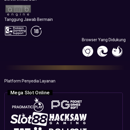
Tanggung Jawab Bermain
Browser Yang Didukung
Platform Penyedia Layanan
Mega Slot Online