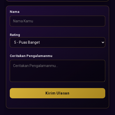
Nama
Rating
Ceritakan Pengalamanmu
Kirim Ulasan