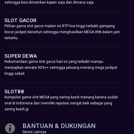
sehingga bisa dimainkan kapan saja dan dimana saja
SLOT GACOR
Pilihan game slot gacor malam ini RTP live tinggi terbukti gampang
bocor jackpot beruntun sehingga menghasilkan MEGA WIN dalam jam
tertentu
SUPER DEWA
Rekomendasi game slot gacor hari ini yang terbukti mampu
menyajikan winrate 90%++ sehingga peluang menang mega jackpot
tinggi sekali
SLOT88
Kumpulan game slot MEGA yang sering kasih menang karena sudah
viral di Indonesia dan memiliki reputasi sangat baik sebagai yang
sering kasih jp
BANTUAN & DUKUNGAN
Servis Lainnya