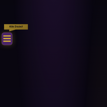
Klik Disini!