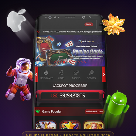
asda****9
IDR
528,250.00
vswaysmahwblck
asda****9
IDR
475,250.00
vswaysmahwblck
c***s
IDR
475,000.00
vs10bookoftut
wel****5
IDR
433,600.00
vswaysmahwin2
aziz****l
IDR
431,040.00
vs20olympx
sup****e
IDR
421,680.00
vs20olympgold
APLIKASI RESMI · UPDATE AGUSTUS 2026